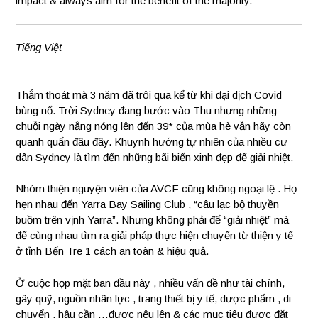
impact & always aim for the benefit of the majority.
Tiếng Việt
Thắm thoát mà 3 năm đã trôi qua kể từ khi đại dịch Covid
bùng nổ. Trời Sydney đang bước vào Thu nhưng những
chuỗi ngày nắng nóng lên đến 39* của mùa hè vẫn hãy còn
quanh quẩn đâu đây. Khuynh hướng tự nhiên của nhiều cư
dân Sydney là tìm đến những bãi biển xinh đẹp để giải nhiệt.
Nhóm thiện nguyện viên của AVCF cũng không ngoại lệ . Họ
hẹn nhau đến Yarra Bay Sailing Club , “câu lạc bộ thuyền
buồm trên vịnh Yarra”. Nhưng không phải để “giải nhiệt” mà
để cùng nhau tìm ra giải pháp thực hiện chuyến từ thiện y tế
ở tỉnh Bến Tre 1 cách an toàn & hiệu quả.
Ở cuộc họp mặt ban đầu này , nhiều vấn đề như tài chính,
gây quỹ, nguồn nhân lực , trang thiết bị y tế, dược phẩm , di
chuyển , hậu cần …được nêu lên & các mục tiêu được đặt