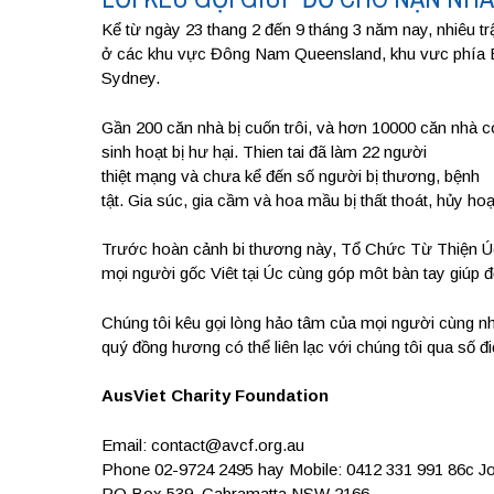
Kể từ ngày 23 thang 2 đến 9 tháng 3 năm nay, nhiêu 
ở các khu vực Đông Nam Queensland, khu vưc phía
Sydney.
Gần 200 căn nhà bị cuốn trôi, và hơn 10000 căn nhà 
sinh hoạt bị hư hại. Thien tai đã làm 22 người
thiệt mạng và chưa kể đến số người bị thương, bệnh
tật. Gia súc, gia cầm và hoa mầu bị thất thoát, hủy hoạ
Trước hoàn cảnh bi thương này, Tổ Chức Từ Thiện Úc 
mọi người gốc Viêt tại Úc cùng góp môt bàn tay giúp đ
Chúng tôi kêu gọi lòng hảo tâm của mọi người cùng n
quý đồng hương có thể liên lạc với chúng tôi qua số đi
AusViet Charity Foundation
Email: contact@avcf.org.au
Phone 02-9724 2495 hay Mobile: 0412 331 991 86c J
PO Box 539, Cabramatta NSW 2166