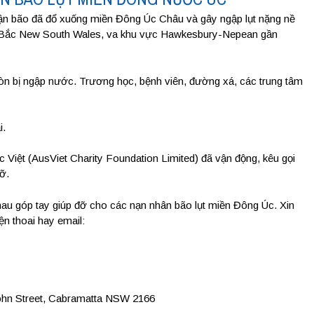
trận bão đã đổ xuống miền Đông Úc Châu và gây ngập lụt nặng nề
 Bắc New South Wales, va khu vực Hawkesbury-Nepean gần
còn bị ngập nước. Trương học, bệnh viên, đường xá, các trung tâm
i.
Việt (AusViet Charity Foundation Limited) đã vận động, kêu gọi
ỡ.
hau góp tay giúp đỡ cho các nạn nhân bão lụt miền Đông Úc. Xin
ện thoai hay email:
ohn Street, Cabramatta NSW 2166