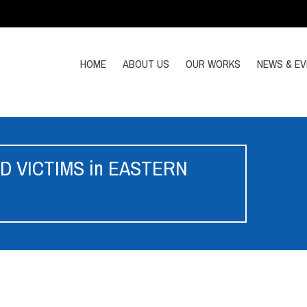
HOME
ABOUT US
OUR WORKS
NEWS & E
 VICTIMS in EASTERN