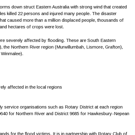
rms down struct Eastern Australia with strong wind that created
des killed 22 persons and injured many people. The disaster
at caused more than a million displaced people, thousands of
and hectares of crops were lost.
were severely affected by flooding. These are South Eastern
 the Northern River region (Murwillumbah, Lismore, Grafton),
 Winmalee).
ely affected in the local regions
ly service organisations such as Rotary District at each region
 9640 for Northern River and District 9685 for Hawkesbury-Nepean
ds for the flood victims. It is in partnership with Rotary Club of