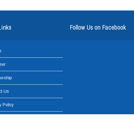
Links
Follow Us on Facebook
e
eer
orship
ct Us
y Policy
029 787 ACNC Registered