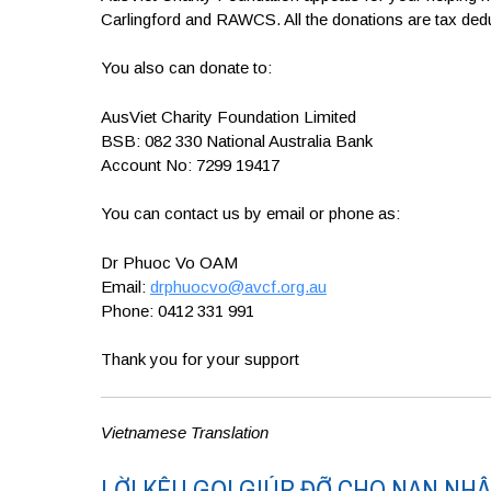
Carlingford and RAWCS. All the donations are tax dedu
You also can donate to:
AusViet Charity Foundation Limited
BSB: 082 330 National Australia Bank
Account No: 7299 19417
You can contact us by email or phone as:
Dr Phuoc Vo OAM
Email:
drphuocvo@avcf.org.au
Phone: 0412 331 991
Thank you for your support
Vietnamese Translation
LỜI KÊU GỌI GIÚP ĐỠ CHO NẠN NH