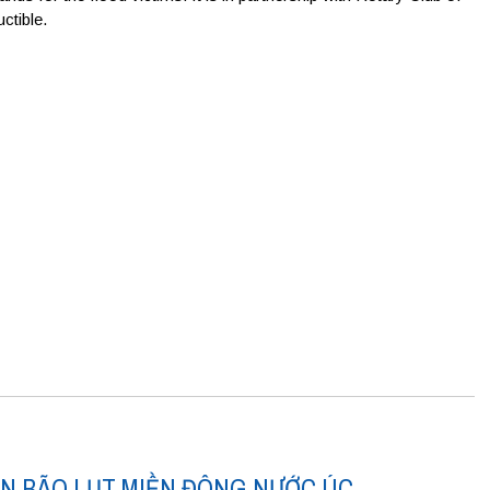
ctible.
ÂN BÃO LỤT MIỀN ĐÔNG NƯỚC ÚC