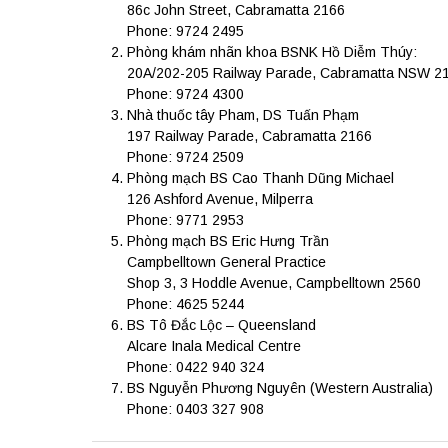
86c John Street, Cabramatta 2166
Phone: 9724 2495
Phòng khám nhãn khoa BSNK Hồ Diễm Thúy:
20A/202-205 Railway Parade, Cabramatta NSW 2
Phone: 9724 4300
Nhà thuốc tây Pham, DS Tuấn Phạm
197 Railway Parade, Cabramatta 2166
Phone: 9724 2509
Phòng mạch BS Cao Thanh Dũng Michael
126 Ashford Avenue, Milperra
Phone: 9771 2953
Phòng mạch BS Eric Hưng Trần
Campbelltown General Practice
Shop 3, 3 Hoddle Avenue, Campbelltown 2560
Phone: 4625 5244
BS Tô Đắc Lộc – Queensland
Alcare Inala Medical Centre
Phone: 0422 940 324
BS Nguyễn Phương Nguyên (Western Australia)
Phone: 0403 327 908