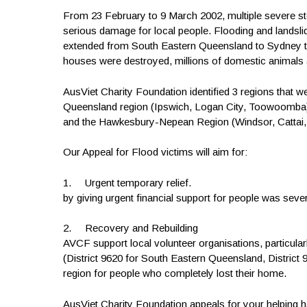
From 23 February to 9 March 2002, multiple severe sto
serious damage for local people. Flooding and landsli
extended from South Eastern Queensland to Sydney th
houses were destroyed, millions of domestic animals 
AusViet Charity Foundation identified 3 regions that 
Queensland region (Ipswich, Logan City, Toowoomba),
and the Hawkesbury-Nepean Region (Windsor, Cattai,
Our Appeal for Flood victims will aim for:
1. Urgent temporary relief.
by giving urgent financial support for people was sever
2. Recovery and Rebuilding
AVCF support local volunteer organisations, particular
(District 9620 for South Eastern Queensland, District
region for people who completely lost their home.
AusViet Charity Foundation appeals for your helping han