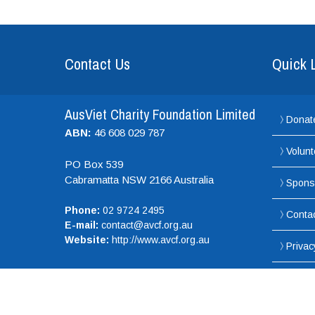
Contact Us
Quick 
AusViet Charity Foundation Limited
Donat
ABN:
46 608 029 787
Volunt
PO Box 539
Cabramatta NSW
2166
Australia
Spons
Phone:
02 9724 2495
Conta
E-mail:
contact@avcf.org.au
Website:
http://www.avcf.org.au
Privac
Copyright © 2019. All Rights reserved. ABN: 46 608 