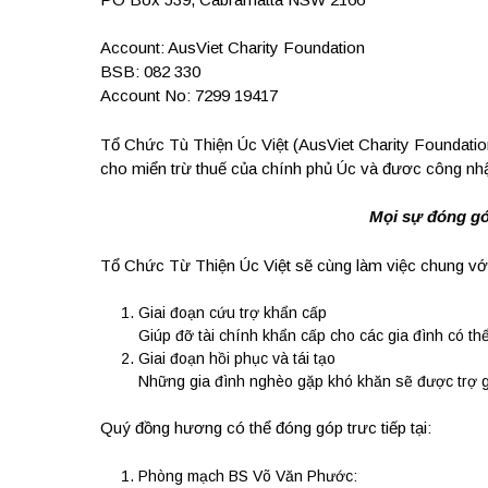
Account: AusViet Charity Foundation
BSB: 082 330
Account No: 7299 19417
Tổ Chức Tù Thiện Úc Việt (AusViet Charity Foundation
cho miển trừ thuế của chính phủ Úc và đươc công nhận
M
ọ
i s
ự đóng g
Tổ Chức Từ Thiện Úc Việt sẽ cùng làm việc chung với 
Giai đoạn cứu trợ khẩn cấp
Giúp đỡ tài chính khẩn cấp cho các gia đình có th
Giai đoạn hồi phục và tái tạo
Những gia đình nghèo gặp khó khăn sẽ được trợ gi
Quý đồng hương có thể đóng góp trưc tiếp tại:
Phòng mạch BS Võ Văn Phước: