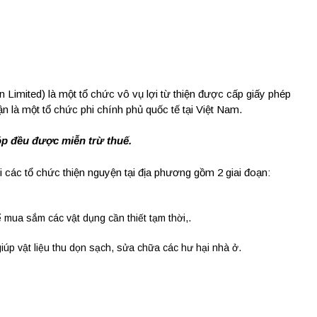
 Limited) là một tổ chức vô vụ lợi từ thiện được cấp giấy phép
 là một tổ chức phi chính phủ quốc tế tại Việt Nam.
óp đều đượ
c mi
ễ
n tr
ừ
thu
ế
.
các tổ chức thiện nguyện tại địa phương gồm 2 giai đoạn:
ể mua sắm các vật dụng cần thiết tạm thời,.
úp vật liệu thu dọn sạch, sửa chữa các hư hại nhà ở.